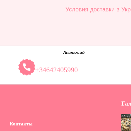
Условия доставки в Ук
Анатолий
+34642405990
Га
Контакты