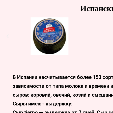
Испанск
В Испании насчитывается более 150 со
зависимости от типа молока и времени и
сыров: коровий, овечий, козий и смешан
Сыры имеют выдержку:
Сыр tierno — выдержка от 7 дней. Сыр s