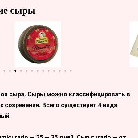
ие сыры
ртов сыра. Сыры можно классифицировать в
х созревания. Всего существует 4 вида
ный.
emicurado — 25 — 35 дней. Сыр curado — от