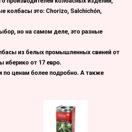
ого производителей колбасных изделий,
 колбасы это: Chorizo, Salchichón,
ыбор, но на самом деле, это разные
лбасы из белых промышленных свиней от
ы иберико от 17 евро.
м по ценам более подробно. А также