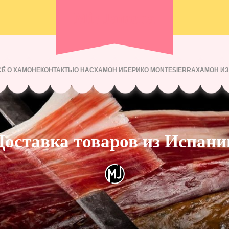
Mir Jamona
СЁ О ХАМОНЕ
КОНТАКТЫ
О НАС
ХАМОН ИБЕРИКО MONTESIERRA
ХАМОН И
Доставка товаров из Испани