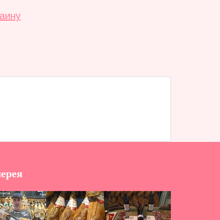
раину
лерея