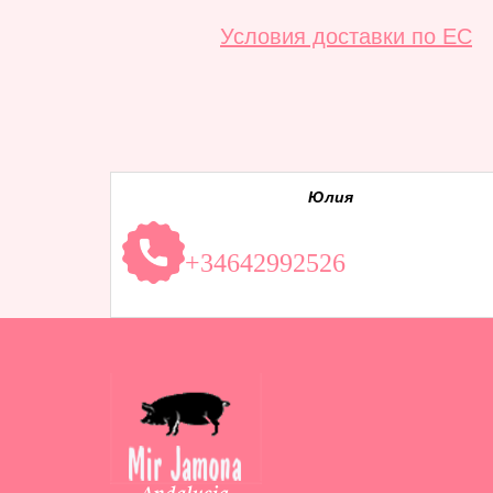
Условия доставки по ЕС
Юлия
+34642992526