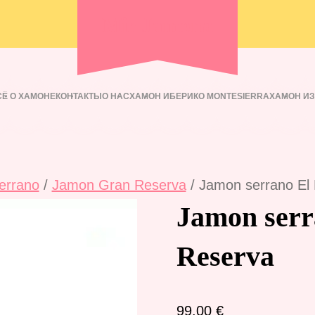
Mir Jamona
СЁ О ХАМОНЕ
КОНТАКТЫ
О НАС
ХАМОН ИБЕРИКО MONTESIERRA
ХАМОН И
errano
/
Jamon Gran Reserva
/ Jamon serrano El
Jamon serr
Reserva
99.00
€