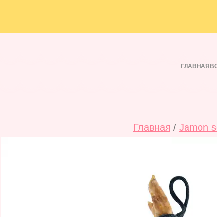
Перейти
к
содержимому
ГЛАВНАЯ
В
Главная
/
Jamon s